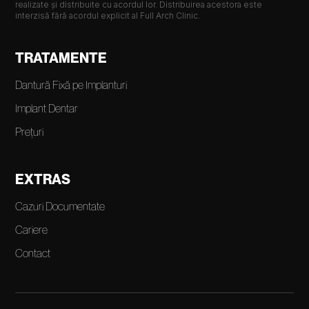
realizate și distribuite cu acordul lor. Distribuirea acestora este
interzisă fără acordul explicit al Full Arch Clinic.
TRATAMENTE
Dantură Fixă pe Implanturi
Implant Dentar
Prețuri
EXTRAS
Cazuri Documentate
Cariere
Contact