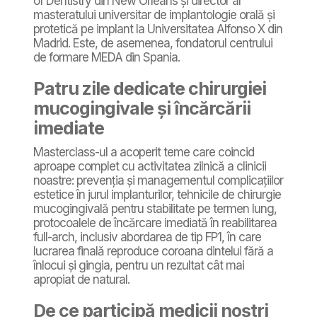
of Dentistry din New Orleans și director al
masteratului universitar de implantologie orală și
protetică pe implant la Universitatea Alfonso X din
Madrid. Este, de asemenea, fondatorul centrului
de formare MEDA din Spania.
Patru zile dedicate chirurgiei
mucogingivale și încărcării
imediate
Masterclass-ul a acoperit teme care coincid
aproape complet cu activitatea zilnică a clinicii
noastre: prevenția și managementul complicațiilor
estetice în jurul implanturilor, tehnicile de chirurgie
mucogingivală pentru stabilitate pe termen lung,
protocoalele de încărcare imediată în reabilitarea
full-arch, inclusiv abordarea de tip FP1, în care
lucrarea finală reproduce coroana dintelui fără a
înlocui și gingia, pentru un rezultat cât mai
apropiat de natural.
De ce participă medicii noștri