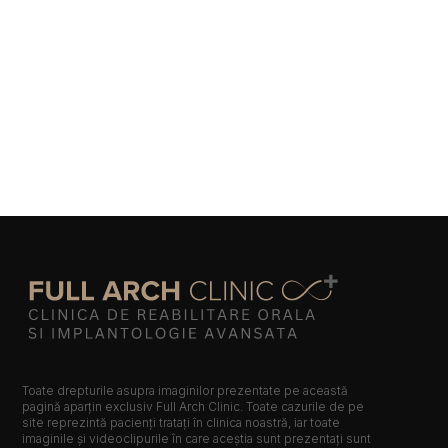
JANUARY 31, 2026
Training in-house cu Lenu Boca — planificarea cazurilor
complexe în SmileCloud la Full Arch Clinic Cluj-Napoca
Toate drepturile asupra imaginilor prezentate pe această
pagină aparțin exclusiv Full Arch Clinic. Toate cazurile de pe
site reprezintă pacienți tratați în clinica noastră, iar toate
imaginile și videoclipurile în care aceștia sunt prezentați sunt