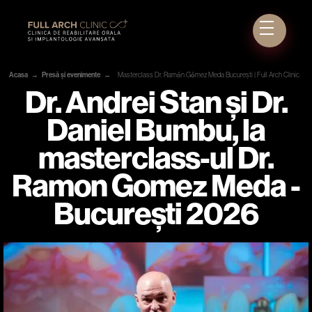
Acasa
→
Presă și evenimente
→
Masterclass Dr. Ramón Gómez Meda București | Full Arch Clinic
Dr. Andrei Stan și Dr.
Daniel Bumbu, la
masterclass-ul Dr.
Ramon Gomez Meda -
București 2026