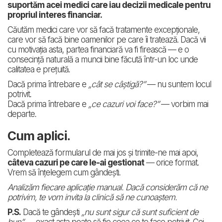
suportăm acei medici care iau decizii medicale pentru
propriul interes financiar.
Căutăm medici care vor să facă tratamente excepționale,
care vor să facă bine oamenilor pe care îi tratează. Dacă vii
cu motivația asta, partea financiară va fi firească — e o
consecință naturală a muncii bine făcută într-un loc unde
calitatea e prețuită.
Dacă prima întrebare e
„cât se câștigă?”
— nu suntem locul
potrivit.
Dacă prima întrebare e
„ce cazuri voi face?”
— vorbim mai
departe.
Cum aplici.
Completează formularul de mai jos și trimite-ne mai apoi,
câteva cazuri pe care le-ai gestionat
— orice format.
Vrem să înțelegem cum gândești.
Analizăm fiecare aplicație manual. Dacă considerăm că ne
potrivim, te vom invita la clinică să ne cunoaștem.
P.S.
Dacă te gândești
„nu sunt sigur că sunt suficient de