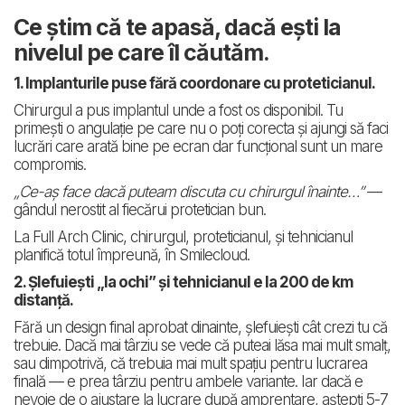
Ce știm că te apasă, dacă ești la
nivelul pe care îl căutăm.
1. Implanturile puse fără coordonare cu proteticianul.
Chirurgul a pus implantul unde a fost os disponibil. Tu
primești o angulație pe care nu o poți corecta și ajungi să faci
lucrări care arată bine pe ecran dar funcțional sunt un mare
compromis.
„Ce-aș face dacă puteam discuta cu chirurgul înainte…”
—
gândul nerostit al fiecărui protetician bun.
La Full Arch Clinic, chirurgul, proteticianul, și tehnicianul
planifică totul împreună, în Smilecloud.
2. Șlefuiești „la ochi” și tehnicianul e la 200 de km
distanță.
Fără un design final aprobat dinainte, șlefuiești cât crezi tu că
trebuie. Dacă mai târziu se vede că puteai lăsa mai mult smalț,
sau dimpotrivă, că trebuia mai mult spațiu pentru lucrarea
finală — e prea târziu pentru ambele variante. Iar dacă e
nevoie de o ajustare la lucrare după amprentare, aștepți 5-7