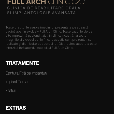
Toate drepturile asupra imaginilor prezentate pe această
pagină aparțin exclusiv Full Arch Clinic. Toate cazurile de pe
site reprezintă pacienți tratați în clinica noastră, iar toate
imaginile și videoclipurile în care aceștia sunt prezentați sunt
realizate și distribuite cu acordul lor. Distribuirea acestora este
interzisă fără acordul explicit al Full Arch Clinic.
TRATAMENTE
Dantură Fixă pe Implanturi
Implant Dentar
Prețuri
EXTRAS