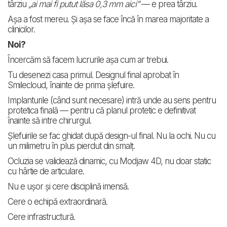
târziu
„ai mai fi putut lăsa 0,3 mm aici”
— e prea târziu.
Așa a fost mereu. Și așa se face încă în marea majoritate a
clinicilor.
Noi?
Încercăm să facem lucrurile așa cum ar trebui.
Tu desenezi casa primul. Designul final aprobat în
Smilecloud, înainte de prima șlefuire.
Implanturile (când sunt necesare) intră unde au sens pentru
protetica finală — pentru că planul protetic e definitivat
înainte să intre chirurgul.
Șlefuirile se fac ghidat după design-ul final. Nu la ochi. Nu cu
un milimetru în plus pierdut din smalț.
Ocluzia se validează dinamic, cu Modjaw 4D, nu doar static
cu hârtie de articulare.
Nu e ușor și cere disciplină imensă.
Cere o echipă extraordinară.
Cere infrastructură.