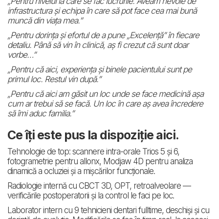
„Pentru nivelul la care se fac lucrurile. Aveam nevoie de
infrastructura și echipa în care să pot face cea mai bună
muncă din viața mea.”
„Pentru dorința și efortul de a pune „Excelență” în fiecare
detaliu. Până să vin în clinică, aș fi crezut că sunt doar
vorbe…”
„Pentru că aici, experiența și binele pacientului sunt pe
primul loc. Restul vin după.”
„Pentru că aici am găsit un loc unde se face medicină așa
cum ar trebui să se facă. Un loc în care aș avea încredere
să îmi aduc familia.”
Ce îți este pus la dispoziție aici.
Tehnologie de top: scannere intra-orale Trios 5 și 6,
fotogrametrie pentru allonx, Modjaw 4D pentru analiza
dinamică a ocluziei și a mișcărilor funcționale.
Radiologie internă cu CBCT 3D, OPT, retroalveolare —
verificările postoperatorii și la control le faci pe loc.
Laborator intern cu 9 tehnicieni dentari fulltime, deschiși și cu