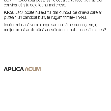
bun”
— exact asta poate să fie ceea ce te face potrivit. Cei
convinși că știu deja tot nu mai cresc.
P.P.S.
Dacă poate nu ești tu, dar cunoști pe cineva care ar
putea fi un candidat bun, te rugăm trimite-i link-ul.
Indiferent dacă vom ajunge sau nu să ne cunoaștem, îți
mulțumim că ai citit până aici și îți dorim mult succes în carieră!
APLICA
ACUM