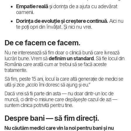
Empatie reală
și dorința de a ajuta cu adevărat
oamenii.
Dorința de evoluție și creștere continuă.
Aici nu
te poți opri din învățat. Și nici nu vrei.
De ce facem ce facem.
Nu ne interesează să fim doar o clinică bună care livrează
lucrări bune. Vrem să
definim un standard
. Să fie locul din
România care arată cum ar trebui să se facă aceste
tratamente.
Să fim, peste 15 ani, locul la care altă generație de medici se
uită și zice „acolo îmi doresc să ajung și eu.”
Dacă vrei să fii parte din asta — nu doar dintr-un loc de
muncă, ci dintr-o misiune care depășește cazul de azi —
suntem clinica potrivită pentru tine.
Despre bani — să fim direcți.
Nu căutăm medici care vin la noi pentru bani și nu