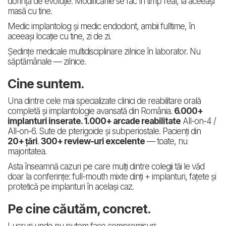
dorință de evoluție. Modificările se fac în timp real, la aceeași
masă cu tine.
Medic implantolog și medic endodont, ambii fulltime, în
aceeași locație cu tine, zi de zi.
Ședințe medicale multidisciplinare zilnice în laborator. Nu
săptămânale — zilnice.
Cine suntem.
Una dintre cele mai specializate clinici de reabilitare orală
completă și implantologie avansată din România.
6.000+
implanturi inserate. 1.000+ arcade reabilitate
All-on-4 /
All-on-6. Sute de pterigoide și subperiostale. Pacienți din
20+ țări
.
300+ review-uri excelente
— toate, nu
majoritatea.
Asta înseamnă cazuri pe care mulți dintre colegii tăi le văd
doar la conferințe: full-mouth mixte dinți + implanturi, fațete și
protetică pe implanturi în același caz.
Pe cine căutăm, concret.