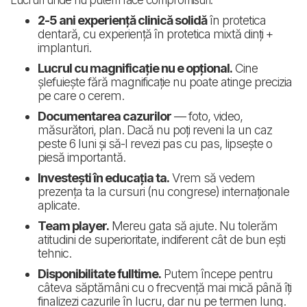
Lucruri unde nu putem face compromisuri:
2-5 ani experiență clinică solidă
în protetica
dentară, cu experiență în protetica mixtă dinți +
implanturi.
Lucrul cu magnificație nu e opțional.
Cine
șlefuiește fără magnificație nu poate atinge precizia
pe care o cerem.
Documentarea cazurilor
— foto, video,
măsurători, plan. Dacă nu poți reveni la un caz
peste 6 luni și să-l revezi pas cu pas, lipsește o
piesă importantă.
Investești în educația ta.
Vrem să vedem
prezența ta la cursuri (nu congrese) internaționale
aplicate.
Team player.
Mereu gata să ajute. Nu tolerăm
atitudini de superioritate, indiferent cât de bun ești
tehnic.
Disponibilitate fulltime.
Putem începe pentru
câteva săptămâni cu o frecvență mai mică până îți
finalizezi cazurile în lucru, dar nu pe termen lung.