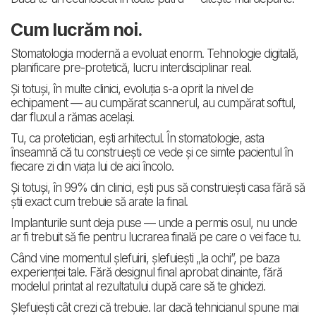
Cum lucrăm noi.
Stomatologia modernă a evoluat enorm. Tehnologie digitală,
planificare pre-protetică, lucru interdisciplinar real.
Și totuși, în multe clinici, evoluția s-a oprit la nivel de
echipament — au cumpărat scannerul, au cumpărat softul,
dar fluxul a rămas același.
Tu, ca protetician, ești arhitectul. În stomatologie, asta
înseamnă că tu construiești ce vede și ce simte pacientul în
fiecare zi din viața lui de aici încolo.
Și totuși, în 99% din clinici, ești pus să construiești casa fără să
știi exact cum trebuie să arate la final.
Implanturile sunt deja puse — unde a permis osul, nu unde
ar fi trebuit să fie pentru lucrarea finală pe care o vei face tu.
Când vine momentul șlefuirii, șlefuiești „la ochi”, pe baza
experienței tale. Fără designul final aprobat dinainte, fără
modelul printat al rezultatului după care să te ghidezi.
Șlefuiești cât crezi că trebuie. Iar dacă tehnicianul spune mai