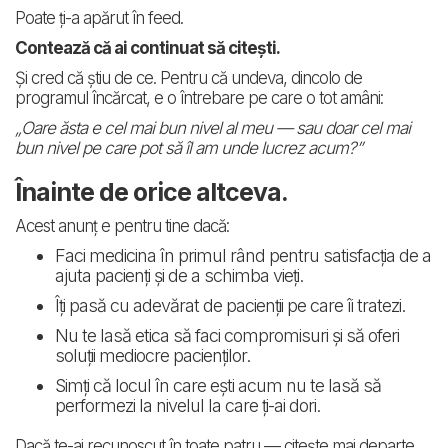
Poate ți-a apărut în feed.
Contează că ai continuat să citești.
Și cred că știu de ce. Pentru că undeva, dincolo de
programul încărcat, e o întrebare pe care o tot amâni:
„Oare ăsta e cel mai bun nivel al meu — sau doar cel mai
bun nivel pe care pot să îl am unde lucrez acum?”
Înainte de orice altceva.
Acest anunț e pentru tine dacă:
Faci medicina în primul rând pentru satisfacția de a
ajuta pacienți și de a schimba vieți.
Îți pasă cu adevărat de pacienții pe care îi tratezi.
Nu te lasă etica să faci compromisuri și să oferi
soluții mediocre pacienților.
Simți că locul în care ești acum nu te lasă să
performezi la nivelul la care ți-ai dori.
Dacă te-ai recunoscut în toate patru — citește mai departe.