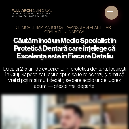
CLINICA DE IMPLANTOLOGIE AVANSATA SI REABILITARE
ORALA CLUJ-NAPOCA
Căutăm încă un Medic Specialist în
Protetică Dentară care înțelege că
Excelența este în Fiecare Detaliu
Dacă ai 2-5 ani de experiență în protetica dentară, locuiești
în Cluj-Napoca sau ești dispus să te relochezi, și simți că
vrei și poți mai mult decât ți se cere acolo unde lucrezi
acum — citește mai departe.