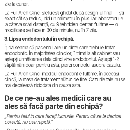
zile la curier.
La Full Arch Clinic, șlefuiești ghidat după design-ul final — știi
exact cât să reduci, nici un milimetru în plus. Iar laboratorul e
la câteva scări distanță, cu 9 tehnicieni dentari fulltime — o
modificare se face în 30 de minute, nu în 7 zile.
3. Lipsa endodontului în echipă.
Îți dai seama că pacientul are un dinte care trebuie tratat
endodontic. În majoritatea clinicilor, îl trimiți la alt cabinet sau
aștepți următoarea data când vine endodontul. Aștepți 1-2
săptămâni doar pentru asta, pierzi controlul asupra cazului.
La Full Arch Clinic, medicul endodont e fulltime, în aceeași
clinică, la masa de tratament alături de tine. Cazurile tale nu se
mai decalează niciodata din cauza asta.
De ce ne-au ales medicii care au
ales să facă parte din echipă?
„Pentru felul în care faceți lucrurile. Pentru că se ia decizia
corectă, nu cea rapidă.”