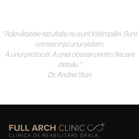
"Adevăratele rezultate nu sunt întâmplări. Sunt
consecința unui sistem.
A unui protocol. A unei obsesii pentru fiecare
detaliu."
Dr. Andrei Stan