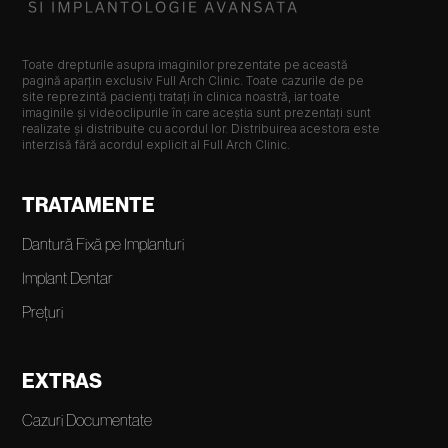
Toate drepturile asupra imaginilor prezentate pe această
pagină aparțin exclusiv Full Arch Clinic. Toate cazurile de pe
site reprezintă pacienți tratați în clinica noastră, iar toate
imaginile și videoclipurile în care aceștia sunt prezentați sunt
realizate și distribuite cu acordul lor. Distribuirea acestora este
interzisă fără acordul explicit al Full Arch Clinic.
TRATAMENTE
Dantură Fixă pe Implanturi
Implant Dentar
Prețuri
EXTRAS
Cazuri Documentate