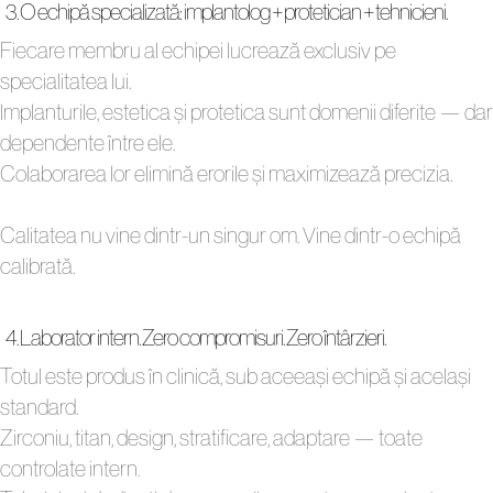
3. O echipă specializată: implantolog + protetician + tehnicieni.
Fiecare membru al echipei lucrează exclusiv pe
specialitatea lui.
Implanturile, estetica și protetica sunt domenii diferite — dar
dependente între ele.
Colaborarea lor elimină erorile și maximizează precizia.
Calitatea nu vine dintr-un singur om. Vine dintr-o echipă
calibrată.
4. Laborator intern. Zero compromisuri. Zero întârzieri.
Totul este produs în clinică, sub aceeași echipă și același
standard.
Zirconiu, titan, design, stratificare, adaptare — toate
controlate intern.