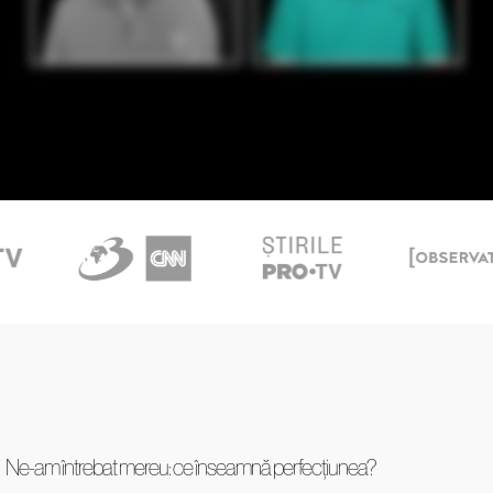
Ne-am întrebat mereu: ce înseamnă perfecțiunea?