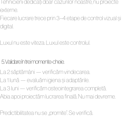
Tehnicieni dedicați doar cazurilor noastre, nu proiecte
externe.
Fiecare lucrare trece prin 3–4 etape de control vizual și
digital.
Luxul nu este viteza. Luxul este controlul.
5. Validare în trei momente-cheie.
La 2 săptămâni — verificăm vindecarea.
La 1 lună — evaluăm igiena și adaptările.
La 3 luni — verificăm osteointegrarea completă.
Abia apoi proiectăm lucrarea finală. Nu mai devreme.
Predictibilitatea nu se „promite”. Se verifică.