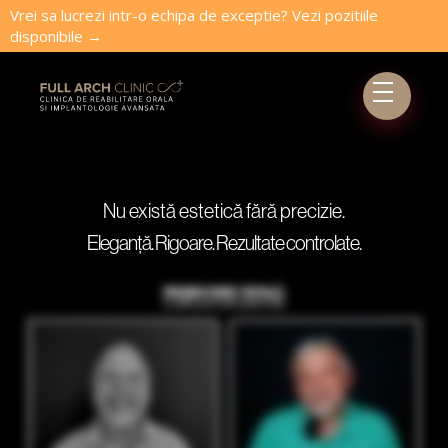
Vrei sa lucrezi intr-o echipa de exceptie? Vezi pozitiile
disponibile →
Nu există estetică fără precizie.
Eleganță. Rigoare. Rezultate controlate.