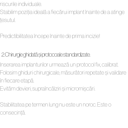
riscurile individuale.
Stabilim poziția ideală a fiecărui implant înainte de a atinge
țesutul.
Predictibilitatea începe înainte de prima incizie!
2. Chirurgie ghidată și protocoale standardizate.
Inserarea implanturilor urmează un protocol fix, calibrat.
Folosim ghiduri chirurgicale, măsurători repetate și validare
în fiecare etapă.
Evităm devieri, supraîncălziri și micromișcări.
Stabilitatea pe termen lung nu este un noroc. Este o
consecință.