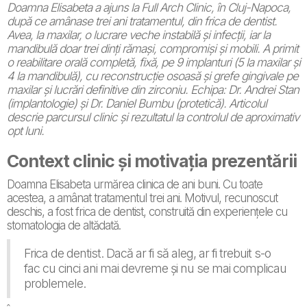
Doamna Elisabeta a ajuns la Full Arch Clinic, în Cluj-Napoca,
după ce amânase trei ani tratamentul, din frica de dentist.
Avea, la maxilar, o lucrare veche instabilă și infecții, iar la
mandibulă doar trei dinți rămași, compromiși și mobili. A primit
o reabilitare orală completă, fixă, pe 9 implanturi (5 la maxilar și
4 la mandibulă), cu reconstrucție osoasă și grefe gingivale pe
maxilar și lucrări definitive din zirconiu. Echipa: Dr. Andrei Stan
(implantologie) și Dr. Daniel Bumbu (protetică). Articolul
descrie parcursul clinic și rezultatul la controlul de aproximativ
opt luni.
Context clinic și motivația prezentării
Doamna Elisabeta urmărea clinica de ani buni. Cu toate
acestea, a amânat tratamentul trei ani. Motivul, recunoscut
deschis, a fost frica de dentist, construită din experiențele cu
stomatologia de altădată.
Frica de dentist. Dacă ar fi să aleg, ar fi trebuit s-o
fac cu cinci ani mai devreme și nu se mai complicau
problemele.