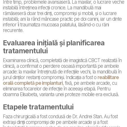
Între timp, problemele avansaseră. La maxilar, o lucrare veche
instabilă întreținea infecții cronice. La mandibulă mai
rămăseseră doar trei dinți, compromiși și mobili, și o lucrare
instabilă; ani la rând mâncase practic pe doi canini, iar un dinte
inferior îi traumatiza mucoasa palatului, lăsând-o cu răni
recurente.
Evaluarea inițială și planificarea
tratamentului
Examinarea clinică, completată de imagistică CBCT realizată în
clinică, a confirmat o pierdere osoasă importantă pe ambele
arcade: la maxilar întreținută de infecțiile vechi, la mandibulă în
jurul dinților restanți compromiși. Indicația a fost o
reabilitare
orală completă pe implanturi
, fixă, pe ambele arcade, cu
eliminarea focarelor de infecție în aceeași etapă. Pentru
doamna Elisabeta, varianta unei proteze mobile era exclusă.
Etapele tratamentului
Faza chirurgicală a fost condusă de Dr. Andrei Stan. Au fost
extrași dinții compromiși de pe ambele arcade și a fost