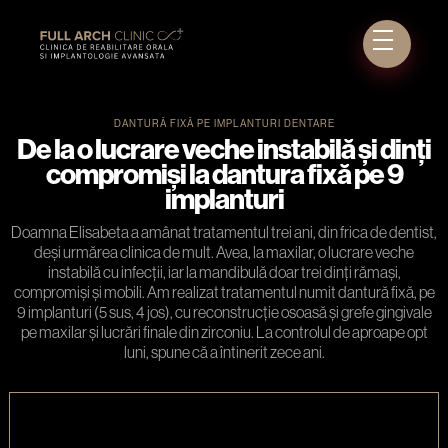
DANTURĂ FIXĂ PE IMPLANTURI DENTARE
De la o lucrare veche instabilă și dinți
compromiși la dantura fixă pe 9
implanturi
Doamna Elisabeta a amânat tratamentul trei ani, din frica de dentist,
deși urmărea clinica de mult. Avea, la maxilar, o lucrare veche
instabilă cu infecții, iar la mandibulă doar trei dinți rămași,
compromiși și mobili. Am realizat tratamentul numit dantură fixă, pe
9 implanturi (5 sus, 4 jos), cu reconstrucție osoasă și grefe gingivale
pe maxilar și lucrări finale din zirconiu. La controlul de aproape opt
luni, spune că a întinerit zece ani.