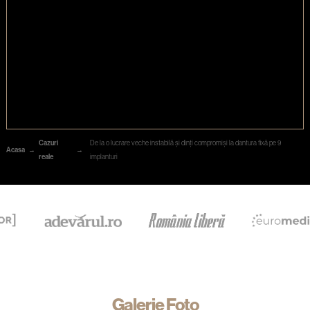
Cazuri
De la o lucrare veche instabilă și dinți compromiși la dantura fixă pe 9
Acasa
→
→
reale
implanturi
Galerie Foto