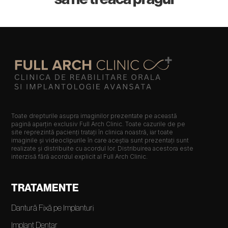
Toate drepturile asupra imaginilor prezentate pe această
pagină aparțin exclusiv Full Arch Clinic. Toate cazurile de pe
site reprezintă pacienți tratați în clinica noastră, iar toate
imaginile și videoclipurile în care aceștia sunt prezentați sunt
realizate și distribuite cu acordul lor. Distribuirea acestora este
interzisă fără acordul explicit al Full Arch Clinic.
TRATAMENTE
Dantură Fixă pe Implanturi
Implant Dentar