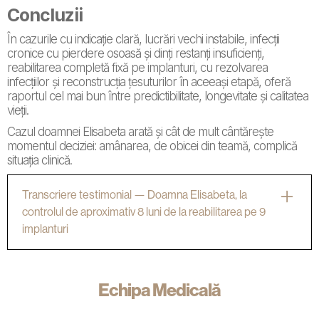
Concluzii
În cazurile cu indicație clară, lucrări vechi instabile, infecții
cronice cu pierdere osoasă și dinți restanți insuficienți,
reabilitarea completă fixă pe implanturi, cu rezolvarea
infecțiilor și reconstrucția țesuturilor în aceeași etapă, oferă
raportul cel mai bun între predictibilitate, longevitate și calitatea
vieții.
Cazul doamnei Elisabeta arată și cât de mult cântărește
momentul deciziei: amânarea, de obicei din teamă, complică
situația clinică.
Transcriere testimonial — Doamna Elisabeta, la
controlul de aproximativ 8 luni de la reabilitarea pe 9
implanturi
Transcriere editată din interviul filmat cu Dr. Andrei Stan,
la controlul de aproximativ opt luni de la finalizarea
tratamentului.
Echipa Medicală
Dr. Andrei Stan:
Mai știți de unde am plecat?