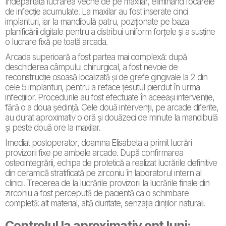
îndepărtată lucrarea veche de pe maxilar, eliminând focarele
de infecție acumulate. La maxilar au fost inserate cinci
implanturi, iar la mandibulă patru, poziționate pe baza
planificării digitale pentru a distribui uniform forțele și a susține
o lucrare fixă pe toată arcada.
Arcada superioară a fost partea mai complexă: după
deschiderea câmpului chirurgical, a fost nevoie de
reconstrucție osoasă localizată și de grefe gingivale la 2 din
cele 5 implanturi, pentru a reface țesutul pierdut în urma
infecțiilor. Procedurile au fost efectuate în aceeași intervenție,
fără o a doua ședință. Cele două intervenții, pe arcade diferite,
au durat aproximativ o oră și douăzeci de minute la mandibulă
și peste două ore la maxilar.
Imediat postoperator, doamna Elisabeta a primit lucrări
provizorii fixe pe ambele arcade. După confirmarea
osteointegrării, echipa de protetică a realizat lucrările definitive
din ceramică stratificată pe zirconiu în laboratorul intern al
clinicii. Trecerea de la lucrările provizorii la lucrările finale din
zirconiu a fost percepută de pacientă ca o schimbare
completă: alt material, altă duritate, senzația dinților naturali.
Controlul la aproximativ opt luni: