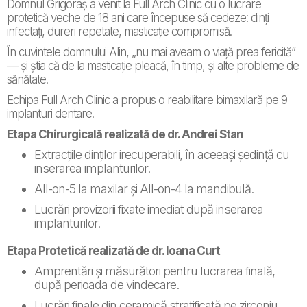
Domnul Grigoraș a venit la Full Arch Clinic cu o lucrare
protetică veche de 18 ani care începuse să cedeze: dinți
infectați, dureri repetate, masticație compromisă.
În cuvintele domnului Alin, „nu mai aveam o viață prea fericită”
— și știa că de la masticație pleacă, în timp, și alte probleme de
sănătate.
Echipa Full Arch Clinic a propus o reabilitare bimaxilară pe 9
implanturi dentare.
Etapa Chirurgicală realizată de dr. Andrei Stan
Extracțiile dinților irecuperabili, în aceeași ședință cu
inserarea implanturilor.
All-on-5 la maxilar și All-on-4 la mandibulă.
Lucrări provizorii fixate imediat după inserarea
implanturilor.
Etapa Protetică realizată de dr. Ioana Curt
Amprentări și măsurători pentru lucrarea finală,
după perioada de vindecare.
Lucrări finale din ceramică stratificată pe zirconiu,