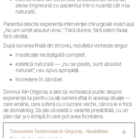
alese împreună cu pacientul într-o nuanță cât mai
naturală.
Pacientul descrie experiența intervenției chirurgicale exact așa:
„Nu am simțit absolut nimic.”
Fără durere, fără edem facial,
fără vânătăi.
După lucrarea finală din zirconiu, rezultatul vorbește singur:
masticație recâștigată complet.
estetică naturală — „nu se poate, sunt absolut
naturali”, i-au spus apropiații.
încredere în zâmbet.
Domnul Alin Grigoraș a ales să vorbească public despre
experiența lui pentru ca alți oameni aflați în aceeași situație —
care amână, care suferă cu o lucrare veche, cărora le e frică
de stomatolog. Să știe că există o variantă predictibilă, cu un
plan clar și o echipă în care pot avea încredere.
Transcriere Testimonial dl. Grigoraș - Reabilitare