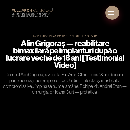
DANTURĂ FIXĂ PE IMPLANTURI DENTARE
Alin Grigoraș — reabilitare
bimaxilară pe implanturi după o
lucrare veche de 18 ani [Testimonial
Video]
Domnul Alin Grigoraș a venit la Full Arch Clinic după 18 ani de când
purta aceeași lucrare protetică. Un dinte infectat și masticația
compromisă l-au împins să nu mai amâne. Echipa: dr. Andrei Stan —
chirurgia, dr. Ioana Curt — protetica.