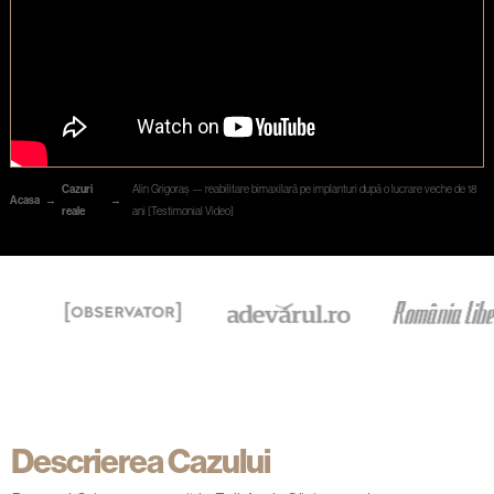
Cazuri
Alin Grigoraș — reabilitare bimaxilară pe implanturi după o lucrare veche de 18
Acasa
→
→
reale
ani [Testimonial Video]
Descrierea Cazului