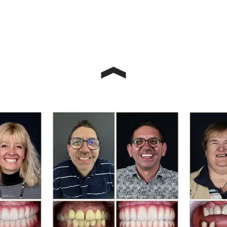
Chiar dânsa mi-a sugerat — când am hotărât că dinții
provizorii se așază foarte bine și că pot rosti bine cu ei și
am sunat să aprob efectuarea dinților finali din zirconiu
— mi-a zis: „OK, dar aș vrea să mai facem un set de
provizorii. Am văzut eu ceva ce tu nu o să vezi, dar ca să
stau liniștită, aș vrea să-ți construiesc încă un set de
provizorii.” Lucru care m-a uimit. Am acceptat și am
ajuns la un final în care totul este ca un zâmbet. Mă
bucur, se bucură și ea, sunt foarte mulțumit de rezultat.
Dr. Ioana Curt:
Ce s-a schimbat de când am pus noile
lucrări față de cum era cu cele pe care le-ați avut
înainte? Ce simțiți că s-a îmbunătățit?
Alin Grigoraș:
Am făcut această schimbare din
necesitate, pentru că partea de jos efectiv nu mai exista,
iar partea de sus trebuia refăcută complet. Adică nu
puteam să lipesc peste fațeta veche — trebuia dată jos
și pus ceva nou. Și acum sunt efectiv ca dinții naturali, îmi
dau o legătură cu mimica, ca și cum mi s-ar fi adăugat
ceva în plus. Este ceva nou care sper să dureze și nu
văd de ce nu ar dura. Asta cred că îmi dă și încredere în
mine și pot să continui cu zâmbetul larg deschis, oriunde
și ori de câte ori voi avea ocazia. Voi vorbi de bine